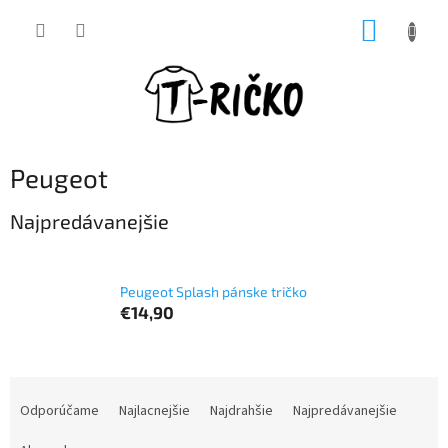
Prejsť
NÁKUP
na
obsah
KOŠÍK
Peugeot
Najpredávanejšie
Peugeot Splash pánske tričko
€14,90
R
a
Odporúčame
Najlacnejšie
Najdrahšie
Najpredávanejšie
d