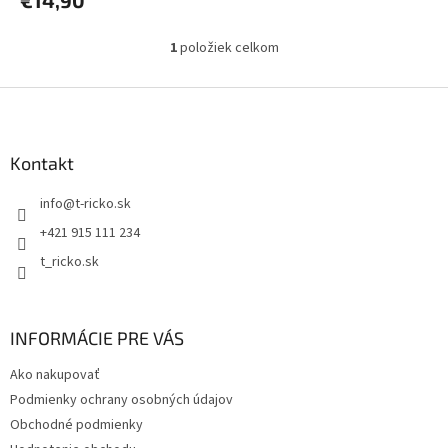
€14,90
1
položiek celkom
O
v
l
Z
á
á
d
p
a
ä
Kontakt
c
t
i
info
@
t-ricko.sk
i
e
p
e
+421 915 111 234
r
t_ricko.sk
v
k
y
v
INFORMÁCIE PRE VÁS
ý
p
Ako nakupovať
i
s
Podmienky ochrany osobných údajov
u
Obchodné podmienky