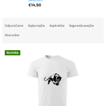
€14,90
R
a
Odporúčame
Najlacnejšie
Najdrahšie
Najpredávanejšie
d
e
Abecedne
n
i
V
e
Novinka
ý
p
p
r
i
o
s
d
p
u
r
k
o
t
d
o
u
v
k