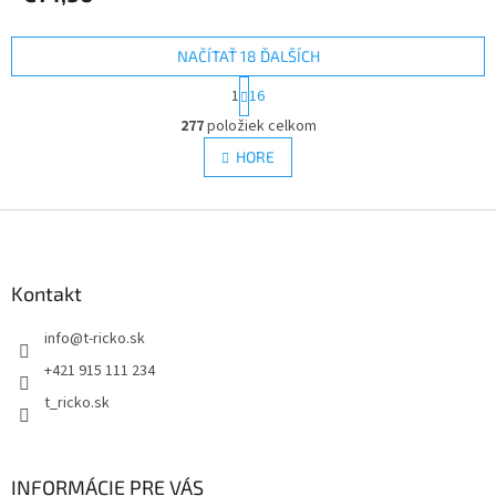
NAČÍTAŤ 18 ĎALŠÍCH
S
1
16
t
O
r
277
položiek celkom
v
á
l
HORE
n
á
k
d
o
v
Z
a
a
c
á
n
i
p
i
e
ä
Kontakt
e
p
t
r
info
@
t-ricko.sk
i
v
e
k
+421 915 111 234
y
t_ricko.sk
v
ý
p
i
INFORMÁCIE PRE VÁS
s