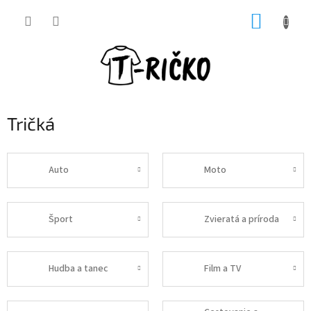
Prejsť
NÁKUP
na
obsah
KOŠÍK
Tričká
Auto
Moto
Šport
Zvieratá a príroda
Hudba a tanec
Film a TV