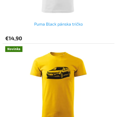
t
o
v
Puma Black pánska tričko
€14,90
Novinka