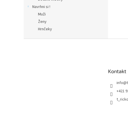
Navrhni si !
Muži
Ženy
Hrnčeky
Z
á
p
ä
t
Kontakt
i
e
info
@
+421 9
t_rick