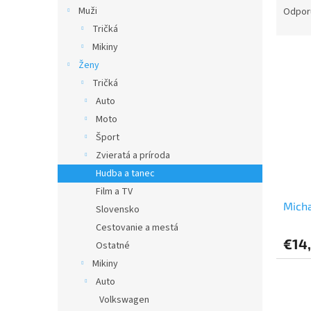
a
Muži
Odpor
d
Tričká
e
Mikiny
V
n
Ženy
ý
i
Tričká
p
e
i
p
Auto
s
r
Moto
p
o
Šport
r
d
Zvieratá a príroda
o
u
Hudba a tanec
d
k
Film a TV
u
t
Micha
k
o
Slovensko
t
v
Cestovanie a mestá
o
€14
Ostatné
v
Mikiny
Auto
Volkswagen