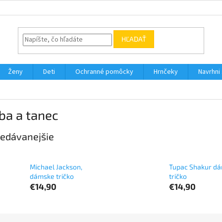
HĽADAŤ
Ženy
Deti
Ochranné pomôcky
Hrnčeky
Navrhni s
ba a tanec
edávanejšie
Michael Jackson,
Tupac Shakur d
dámske tričko
tričko
€14,90
€14,90