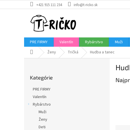
Prejsť
+421 915 111 234
info@t-ricko.sk
na
obsah
PRE FIRMY
Valentín
Rybárstvo
Muži
Domov
Ženy
Tričká
Hudba a tanec
B
Hud
o
Preskočiť
č
Kategórie
kategórie
Najpr
n
ý
PRE FIRMY
p
Valentín
a
Rybárstvo
n
e
Muži
l
Ženy
Deti
R