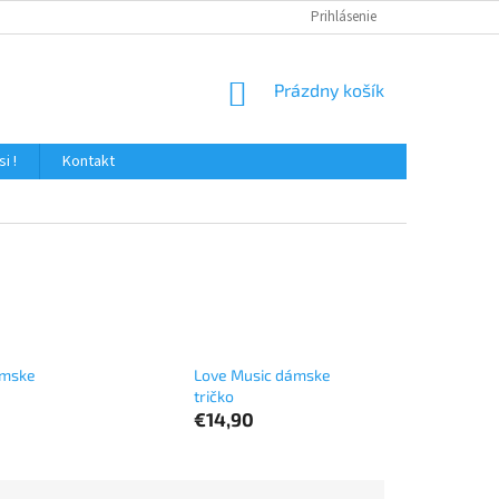
Prihlásenie
NÁKUPNÝ
Prázdny košík
KOŠÍK
i !
Kontakt
ámske
Love Music dámske
tričko
€14,90