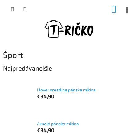
Prejsť
NÁKUP
na
obsah
KOŠÍK
Šport
Najpredávanejšie
I love wrestling pánska mikina
€34,90
Arnold pánska mikina
€34,90