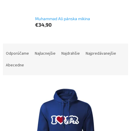
Muhammad Ali pánska mikina
€34,90
R
a
Odporúčame
Najlacnejšie
Najdrahšie
Najpredávanejšie
d
e
Abecedne
n
i
V
e
ý
p
p
r
i
o
s
d
p
u
r
k
o
t