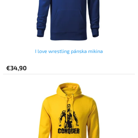
d
o
u
v
k
t
o
v
I love wrestling pánska mikina
€34,90