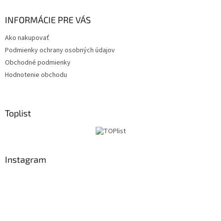
y
v
INFORMÁCIE PRE VÁS
ý
p
Ako nakupovať
i
s
Podmienky ochrany osobných údajov
u
Obchodné podmienky
Hodnotenie obchodu
Toplist
Instagram