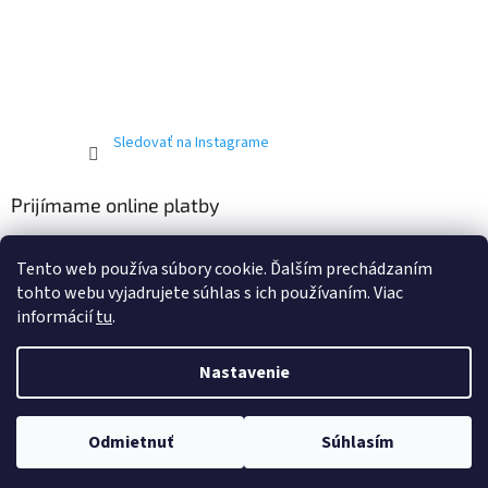
Sledovať na Instagrame
Prijímame online platby
Tento web používa súbory cookie. Ďalším prechádzaním
tohto webu vyjadrujete súhlas s ich používaním. Viac
informácií
tu
.
Vytvoril Shoptet
Nastavenie
Copyright 2026
T-ričko.sk
. Všetky práva vyhradené.
Upraviť
Odmietnuť
Súhlasím
nastavenie cookies