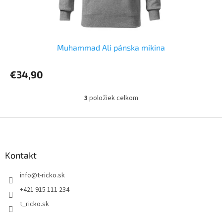
Muhammad Ali pánska mikina
€34,90
3
položiek celkom
O
v
l
Z
á
á
d
p
a
ä
Kontakt
c
t
i
info
@
t-ricko.sk
i
e
p
e
+421 915 111 234
r
t_ricko.sk
v
k