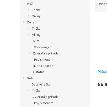
a
Muži
Odpor
d
Tričká
e
Mikiny
V
n
Ženy
ý
i
Tričká
p
e
i
p
Mikiny
s
r
Auto
p
o
Volkswagen
r
d
Zvieratá a príroda
o
u
Psy s menom
d
k
Hudba a tanec
u
t
Mitsu
k
o
Ostatné
t
v
Deti
o
€6,
Detské rúška
v
Tričká
Zvieratá a príroda
Psy s menom