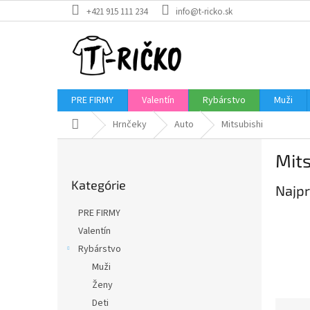
Prejsť
+421 915 111 234
info@t-ricko.sk
na
obsah
PRE FIRMY
Valentín
Rybárstvo
Muži
Domov
Hrnčeky
Auto
Mitsubishi
B
Mits
o
Preskočiť
č
Kategórie
kategórie
Najpr
n
ý
PRE FIRMY
p
Valentín
a
Rybárstvo
n
e
Muži
l
Ženy
Deti
R