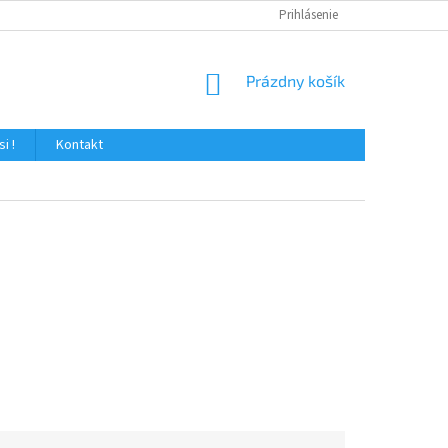
Prihlásenie
NÁKUPNÝ
Prázdny košík
KOŠÍK
i !
Kontakt