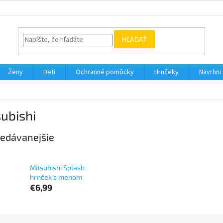
HĽADAŤ
Ženy
Deti
Ochranné pomôcky
Hrnčeky
Navrhni s
ubishi
edávanejšie
Mitsubishi Splash
hrnček s menom
€6,99