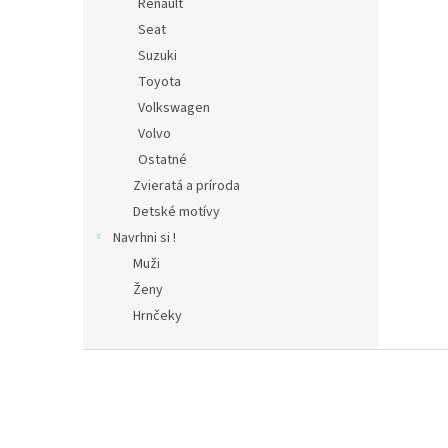
Renault
Seat
Suzuki
Toyota
Volkswagen
Volvo
Ostatné
Zvieratá a príroda
Detské motívy
Navrhni si !
Muži
Ženy
Hrnčeky
Z
á
p
ä
t