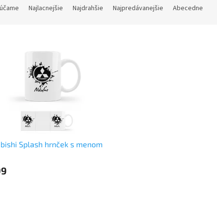
účame
Najlacnejšie
Najdrahšie
Najpredávanejšie
Abecedne
bishi Splash hrnček s menom
99
O
v
l