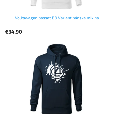
o
v
Volkswagen passat B8 Variant pánska mikina
€34,90