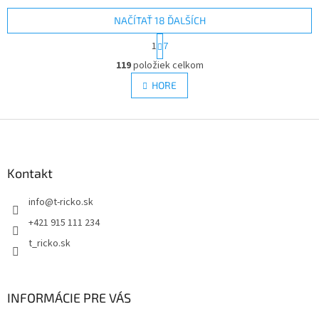
NAČÍTAŤ 18 ĎALŠÍCH
S
1
7
t
O
r
119
položiek celkom
v
á
l
HORE
n
á
k
d
o
v
Z
a
a
c
á
n
i
p
i
e
ä
Kontakt
e
p
t
r
info
@
t-ricko.sk
i
v
e
k
+421 915 111 234
y
t_ricko.sk
v
ý
p
i
INFORMÁCIE PRE VÁS
s
u