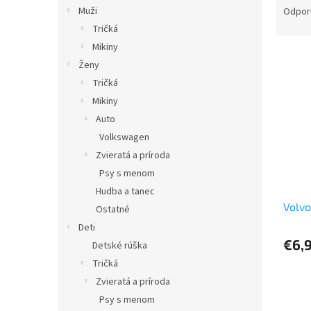
a
Muži
Odpor
d
Tričká
e
Mikiny
V
n
Ženy
ý
i
Tričká
p
e
i
p
Mikiny
s
r
Auto
p
o
Volkswagen
r
d
Zvieratá a príroda
o
u
Psy s menom
d
k
Hudba a tanec
u
t
Volv
k
o
Ostatné
t
v
Deti
o
€6,
Detské rúška
v
Tričká
Zvieratá a príroda
Psy s menom