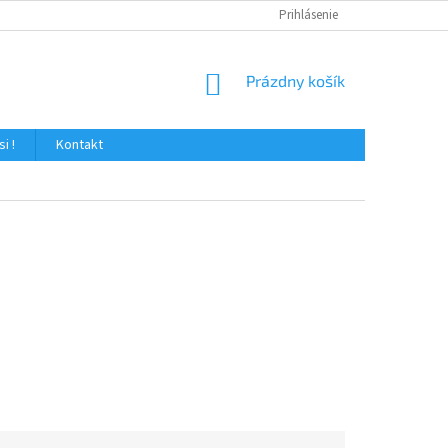
Prihlásenie
NÁKUPNÝ
Prázdny košík
KOŠÍK
i !
Kontakt