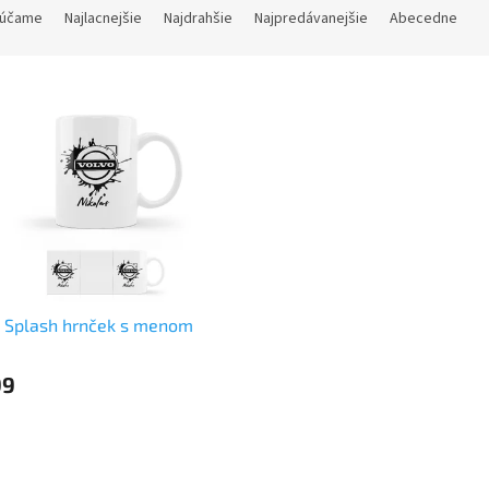
účame
Najlacnejšie
Najdrahšie
Najpredávanejšie
Abecedne
o Splash hrnček s menom
99
O
v
l