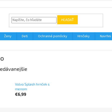
HĽADAŤ
Ženy
Deti
Ochranné pomôcky
Hrnčeky
Navrhni s
vo
edávanejšie
Volvo Splash hrnček s
menom
€6,99