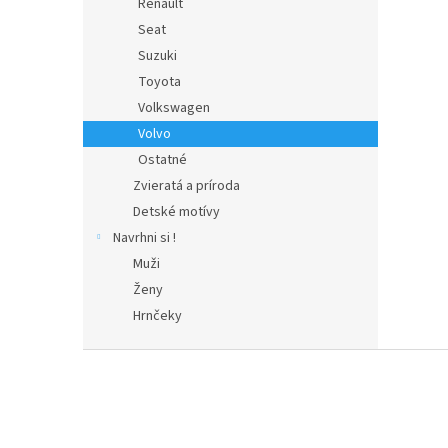
Renault
Seat
Suzuki
Toyota
Volkswagen
Volvo
Ostatné
Zvieratá a príroda
Detské motívy
Navrhni si !
Muži
Ženy
Hrnčeky
Z
á
p
ä
t