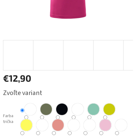
€12,90
Jednotková
Zvoľte variant
cena:
Farba
trička