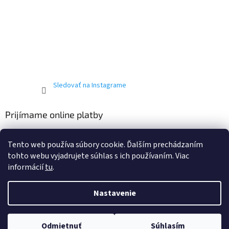
Sledovať na Instagrame
Prijímame online platby
Tento web používa súbory cookie. Ďalším prechádzaním
tohto webu vyjadrujete súhlas s ich používaním. Viac
informácií
tu
.
Vytvoril Shoptet
Nastavenie
Copyright 2026
T-ričko.sk
. Všetky práva vyhradené.
Upraviť
Odmietnuť
Súhlasím
nastavenie cookies