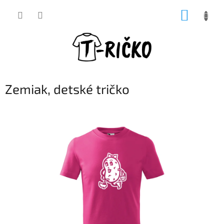
Prejsť
NÁKUP
na
obsah
KOŠÍK
Zemiak, detské tričko