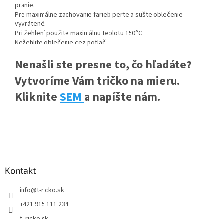
pranie.
Pre maximálne zachovanie farieb perte a sušte oblečenie
vyvrátené.
Pri žehlení použite maximálnu teplotu 150°C
Nežehlite oblečenie cez potlač.
Nenašli ste presne to, čo hľadáte?
Vytvoríme Vám tričko na mieru.
Kliknite
SEM
a napíšte nám.
Z
á
p
ä
Kontakt
t
info
@
t-ricko.sk
i
e
+421 915 111 234
t_ricko.sk