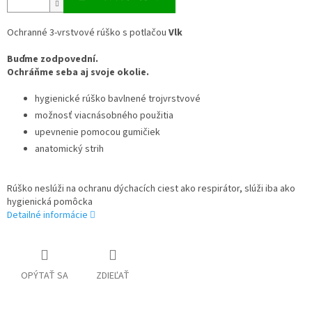
Ochranné 3-vrstvové rúško s potlačou
Vlk
Buďme zodpovední.
Ochráňme seba aj svoje okolie.
hygienické rúško bavlnené trojvrstvové
možnosť viacnásobného použitia
upevnenie pomocou gumičiek
anatomický strih
Rúško neslúži na ochranu dýchacích ciest ako respirátor, slúži iba ako
hygienická pomôcka
Detailné informácie
OPÝTAŤ SA
ZDIEĽAŤ