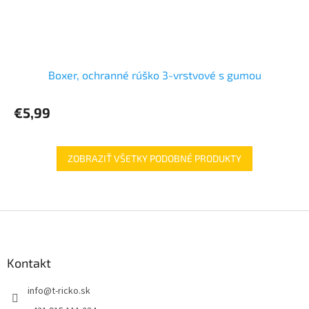
Boxer, ochranné rúško 3-vrstvové s gumou
€5,99
ZOBRAZIŤ VŠETKY PODOBNÉ PRODUKTY
Z
á
p
ä
Kontakt
t
info
@
t-ricko.sk
i
e