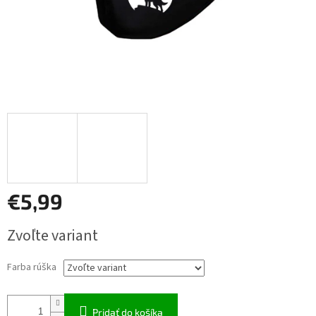
€5,99
Jednotková
Zvoľte variant
cena:
Farba rúška
Pridať do košíka