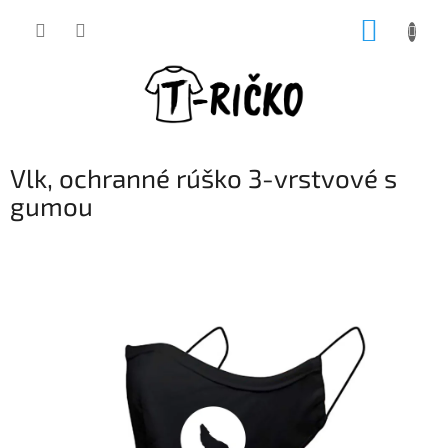
Prejsť
NÁKUP
na
obsah
KOŠÍK
Vlk, ochranné rúško 3-vrstvové s
gumou