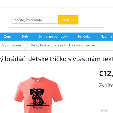
HĽADAŤ
Ženy
Deti
Ochranné pomôcky
Hrnčeky
Navrhni s
Psy s menom
Veľký brádáč, detské tričko s vlastným textom
ý brádáč, detské tričko s vlastným te
€12
Jednotk
Zvoľte
cena:
Farba