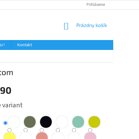
Prihlásenie
NÁKUPNÝ
Prázdny košík
KOŠÍK
i !
Kontakt
xtom
,90
ová
 variant