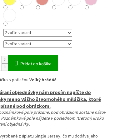
Pridať do košíka
ičko s potlačou
Veľký brádáč
váraní objednávky nám prosím napíšte do
y meno Vášho štvornohého miláčika, ktoré
apísané pod obrázkom.
poznámkové pole prázdne, pod obrázkom zostane názov
 Poznámkové pole nájdete v poslednom (treťom) kroku
raní objednávky.
 vyrobené z úpletu Single Jersey, čo mu dodáva jeho