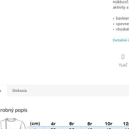
mäkkosť.
aktivity 
• bavlnen
• spevne
• vhodné
Detailné 
TLAČ
s
Diskusia
robný popis