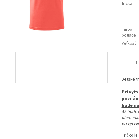
trička
Farba
potlače
Veľkosť
Detské tr
Pri vyt
poznámk
bude n
Ak bude 
plemena.
pri vytvá
Tričko je