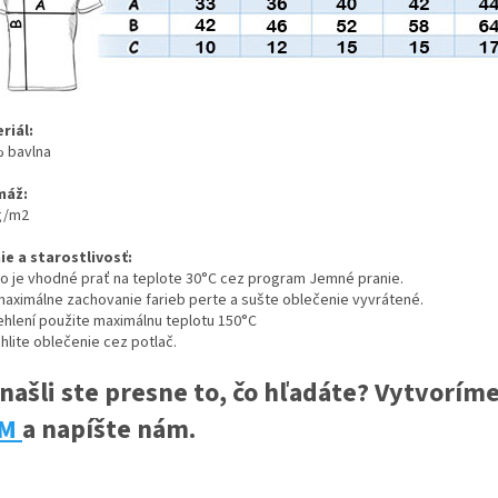
riál:
 bavlna
máž:
g/m2
ie a starostlivosť:
ko je vhodné prať na teplote 30°C cez program Jemné pranie.
maximálne zachovanie farieb perte a sušte oblečenie vyvrátené.
žehlení použite maximálnu teplotu 150°C
hlite oblečenie cez potlač.
našli ste presne to, čo hľadáte? Vytvoríme
EM
a napíšte nám.