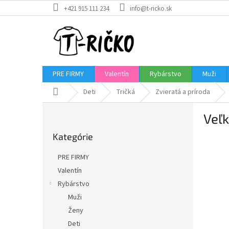
Prejsť
+421 915 111 234
info@t-ricko.sk
na
obsah
PRE FIRMY
Valentín
Rybárstvo
Muži
Domov
Deti
Tričká
Zvieratá a príroda
B
Veľk
o
Preskočiť
č
Kategórie
kategórie
n
ý
PRE FIRMY
p
Valentín
a
Rybárstvo
n
e
Muži
l
Ženy
Deti