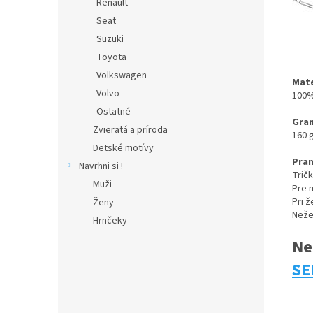
Renault
Seat
Suzuki
Toyota
Volkswagen
Mate
Volvo
100%
Ostatné
Gra
Zvieratá a príroda
160 
Detské motívy
Pran
Navrhni si !
Trič
Muži
Pre 
Pri 
Ženy
Neže
Hrnčeky
Ne
S