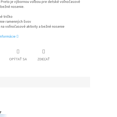
 Preto je výbornou voľbou pre detské voľnočasové
a bežné nosenie.
é tričko
nie ramenných švov
 na voľnočasové aktivity a bežné nosenie
informácie
OPÝTAŤ SA
ZDIEĽAŤ