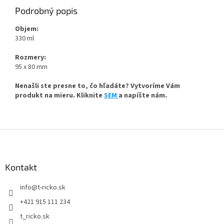
Podrobný popis
Objem:
330 ml
Rozmery:
95 x 80 mm
Nenašli ste presne to, čo hľadáte? Vytvoríme Vám
produkt na mieru. Kliknite
SEM
a napíšte nám.
Z
á
p
ä
Kontakt
t
info
@
t-ricko.sk
i
e
+421 915 111 234
t_ricko.sk