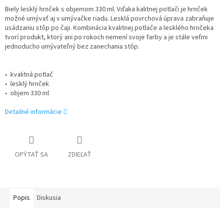
Biely lesklý hrnček s objemom 330 ml. Vďaka kalitnej potlači je hrnček
možné umývať aj v umývačke riadu. Lesklá povrchová úprava zabraňuje
usádzaniu stôp po čaji. Kombinácia kvalitnej potlače a lesklého hrnčeka
tvorí produkt, ktorý ani po rokoch nemení svoje farby a je stále veľmi
jednoducho umývateľný bez zanechania stôp.
• kvalitná potlač
• lesklý hrnček
• objem 330 ml
Detailné informácie
OPÝTAŤ SA
ZDIEĽAŤ
Popis
Diskusia