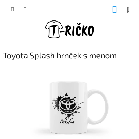
Prejsť
NÁKUP
na
obsah
KOŠÍK
Toyota Splash hrnček s menom