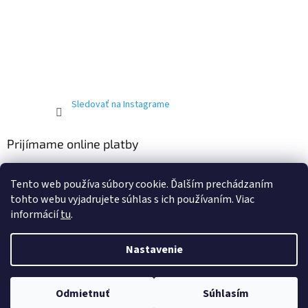
Sledovať na Instagrame
Prijímame online platby
Tento web používa súbory cookie. Ďalším prechádzaním
tohto webu vyjadrujete súhlas s ich používaním. Viac
informácií
tu
.
Vytvoril Shoptet
Nastavenie
Copyright 2026
T-ričko.sk
. Všetky práva vyhradené.
Upraviť
Odmietnuť
Súhlasím
nastavenie cookies