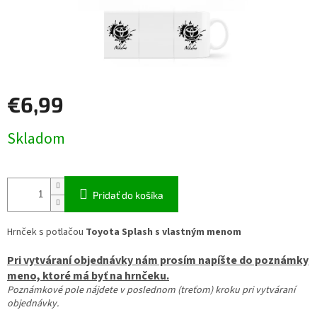
€6,99
Jednotková
Skladom
cena:
Pridať do košíka
Hrnček s potlačou
Toyota
Splash s vlastným menom
Pri vytváraní objednávky nám prosím napíšte do poznámky
meno, ktoré má byť na hrnčeku.
Poznámkové pole nájdete v poslednom (treťom) kroku pri vytváraní
objednávky.