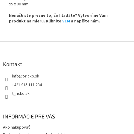
95 x 80 mm
Nenašli ste presne to, čo hľadáte? Vytvoríme Vám
produkt na mieru. Kliknite
SEM
a napíšte nám.
Z
á
p
ä
Kontakt
t
info
@
t-ricko.sk
i
e
+421 915 111 234
t_ricko.sk
INFORMÁCIE PRE VÁS
Ako nakupovať