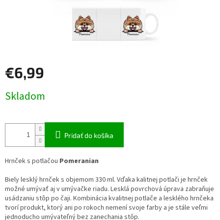
€6,99
Jednotková
Skladom
cena:
Pridať do košíka
Hrnček s potlačou
Pomeranian
Biely lesklý hrnček s objemom 330 ml. Vďaka kalitnej potlači je hrnček
možné umývať aj v umývačke riadu. Lesklá povrchová úprava zabraňuje
usádzaniu stôp po čaji. Kombinácia kvalitnej potlače a lesklého hrnčeka
tvorí produkt, ktorý ani po rokoch nemení svoje farby a je stále veľmi
jednoducho umývateľný bez zanechania stôp.