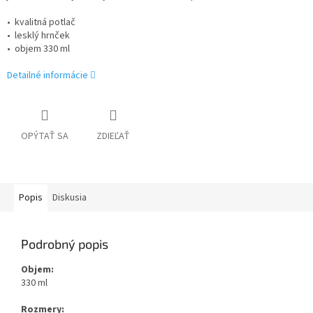
• kvalitná potlač
• lesklý hrnček
• objem 330 ml
Detailné informácie
OPÝTAŤ SA
ZDIEĽAŤ
Popis
Diskusia
Podrobný popis
Objem:
330 ml
Rozmery: