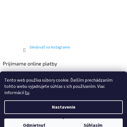
Sledovať na Instagrame
Prijímame online platby
Tento web používa súbory cookie. Ďalším prechádzaním
tohto webu vyjadrujete súhlas s ich používaním. Viac
informácií
tu
.
Vytvoril Shoptet
Nastavenie
Copyright 2026
T-ričko.sk
. Všetky práva vyhradené.
Upraviť
Odmietnuť
Súhlasím
nastavenie cookies