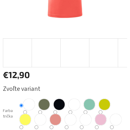
€12,90
Jednotková
Zvoľte variant
cena:
Farba
trička