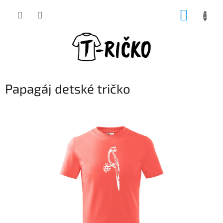
Prejsť
NÁKUP
na
obsah
KOŠÍK
Papagáj detské tričko