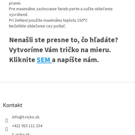
pranie.
Pre maximálne zachovanie farieb perte a sušte oblečenie
vyvrátené.
Pri žehlení použite maximálnu teplotu 150°C
Nežehlite oblečenie cez potlač.
Nenašli ste presne to, čo hľadáte?
Vytvoríme Vám tričko na mieru.
Kliknite
SEM
a napíšte nám.
Z
á
p
ä
Kontakt
t
info
@
t-ricko.sk
i
e
+421 915 111 234
t_ricko.sk