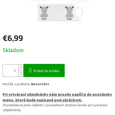
€6,99
Jednotková
Skladom
cena:
Pridať do košíka
Hrnček s potlačou
Nosorožec
Pri vytváraní objednávky nám prosím napíšte do poznámky
meno, ktoré bude napísané pod obrázkom.
Poznámkové pole nájdete v poslednom (treťom) kroku pri vytváraní
objednávky.