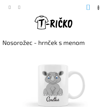
Prejsť
NÁKUP
na
obsah
KOŠÍK
Nosorožec - hrnček s menom