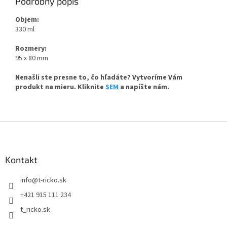
Podrobný popis
Objem:
330 ml
Rozmery:
95 x 80 mm
Nenašli ste presne to, čo hľadáte? Vytvoríme Vám
produkt na mieru. Kliknite
SEM
a napíšte nám.
Z
á
p
ä
Kontakt
t
info
@
t-ricko.sk
i
e
+421 915 111 234
t_ricko.sk