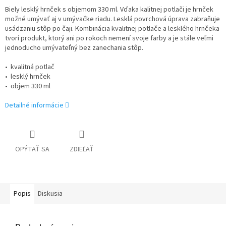
Biely lesklý hrnček s objemom 330 ml. Vďaka kalitnej potlači je hrnček
možné umývať aj v umývačke riadu. Lesklá povrchová úprava zabraňuje
usádzaniu stôp po čaji. Kombinácia kvalitnej potlače a lesklého hrnčeka
tvorí produkt, ktorý ani po rokoch nemení svoje farby a je stále veľmi
jednoducho umývateľný bez zanechania stôp.
• kvalitná potlač
• lesklý hrnček
• objem 330 ml
Detailné informácie
OPÝTAŤ SA
ZDIEĽAŤ
Popis
Diskusia