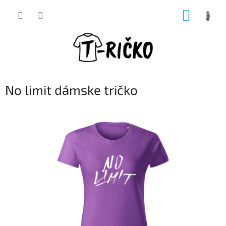
Prejsť
NÁKUP
na
obsah
KOŠÍK
No limit dámske tričko