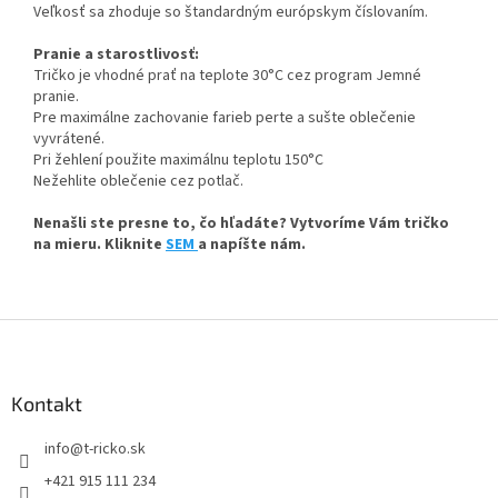
Veľkosť sa zhoduje so štandardným európskym číslovaním.
Pranie a starostlivosť:
Tričko je vhodné prať na teplote 30°C cez program Jemné
pranie.
Pre maximálne zachovanie farieb perte a sušte oblečenie
vyvrátené.
Pri žehlení použite maximálnu teplotu 150°C
Nežehlite oblečenie cez potlač.
Nenašli ste presne to, čo hľadáte? Vytvoríme Vám tričko
na mieru. Kliknite
SEM
a napíšte nám.
Z
á
p
ä
Kontakt
t
info
@
t-ricko.sk
i
e
+421 915 111 234