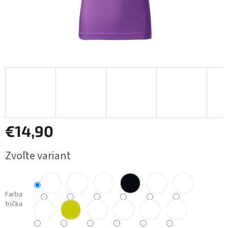
€14,90
Jednotková
Zvoľte variant
cena:
Farba
trička