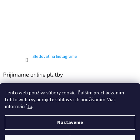
Sledovať na Instagrame
Prijímame online platby
Tento web používa súbory cookie. Ďalším prechádzaním
tohto webu vyjadrujete súhlas s ich používaním. Viac
informácií
tu
.
Vytvoril Shoptet
Nastavenie
Copyright 2026
T-ričko.sk
. Všetky práva vyhradené.
Upraviť