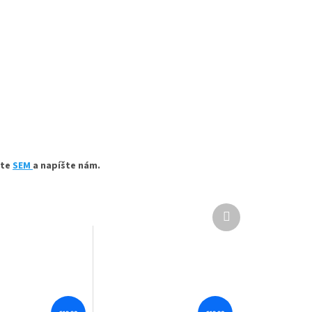
ite
SEM
a napíšte nám.
Ďalší
produkt