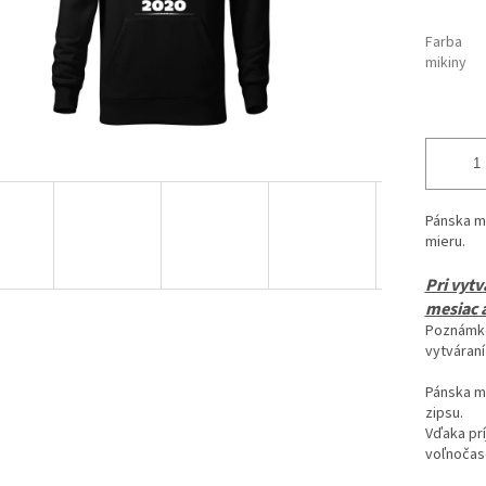
Farba
mikiny
Pánska mi
mieru.
Pri vyt
mesiac a
Poznámko
vytváraní
Pánska m
zipsu.
Vďaka pr
voľnočaso