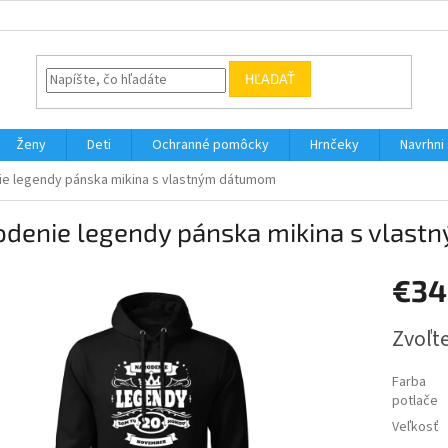
HĽADAŤ
Ženy
Deti
Ochranné pomôcky
Hrnčeky
Navrhni s
ie legendy pánska mikina s vlastným dátumom
odenie legendy pánska mikina s vlas
€34
Jednotk
Zvoľte
cena:
Farba
potlače
Veľkosť