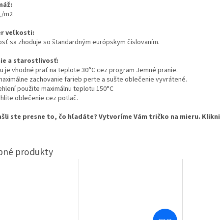
máž:
g/m2
r veľkosti:
osť sa zhoduje so štandardným európskym číslovaním.
ie a starostlivosť:
nu je vhodné prať na teplote 30°C cez program Jemné pranie.
maximálne zachovanie farieb perte a sušte oblečenie vyvrátené.
žehlení použite maximálnu teplotu 150°C
hlite oblečenie cez potlač.
šli ste presne to, čo hľadáte? Vytvoríme Vám tričko na mieru. Klikn