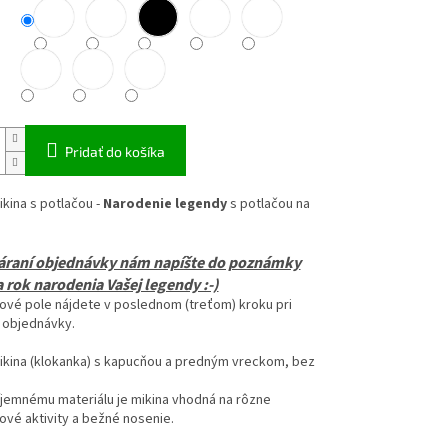
Pridať do košíka
kina s potlačou -
Narodenie legendy
s potlačou na
váraní objednávky nám napíšte do poznámky
 rok narodenia Vašej legendy :-)
vé pole nájdete v poslednom (treťom) kroku pri
 objednávky.
ikina (klokanka) s kapucňou a predným vreckom, bez
íjemnému materiálu je mikina vhodná na
rôzne
vé aktivity a bežné nosenie.