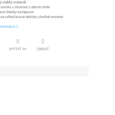
ný mäkký materiál
 vrecko s otvorom z oboch strán
cie šnúrky na kapucni
 na voľnočasové aktivity a bežné nosenie
informácie
OPÝTAŤ SA
ZDIEĽAŤ