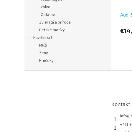
Volvo
Audi 
Ostatné
Zvieratá a príroda
€14
Detské motívy
Navrhni si !
Muži
Ženy
Hrnčeky
Z
á
p
ä
t
Kontakt
i
e
info
@
+421 9