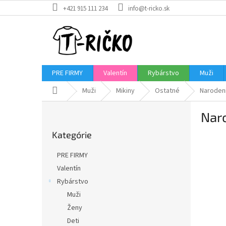
Prejsť
+421 915 111 234
info@t-ricko.sk
na
obsah
PRE FIRMY
Valentín
Rybárstvo
Muži
Domov
Muži
Mikiny
Ostatné
Naroden
B
Nar
o
Preskočiť
č
Kategórie
kategórie
n
ý
PRE FIRMY
p
Valentín
a
Rybárstvo
n
e
Muži
l
Ženy
Deti