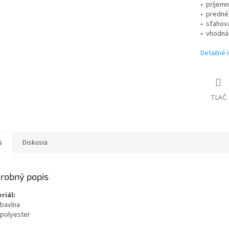
• príjem
• predné
• sťahova
• vhodná
Detailné 
TLAČ
s
Diskusia
robný popis
riál:
bavlna
polyester