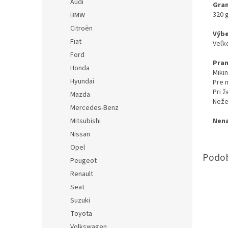
Audi
Gra
320 
BMW
Citroën
Výbe
Fiat
Veľk
Ford
Pran
Honda
Miki
Hyundai
Pre 
Pri 
Mazda
Neže
Mercedes-Benz
Mitsubishi
Nena
Nissan
Opel
Peugeot
Renault
Seat
Suzuki
Toyota
Volkswagen