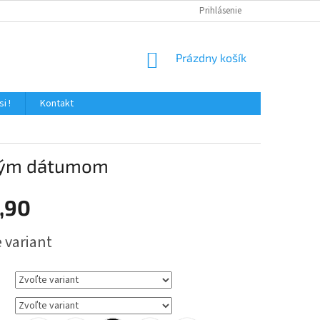
Prihlásenie
NÁKUPNÝ
Prázdny košík
KOŠÍK
i !
Kontakt
tným dátumom
,90
ová
 variant