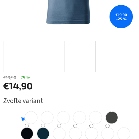
€19,90
–25 %
€19,90
–25 %
€14,90
Jednotková
Zvoľte variant
cena: