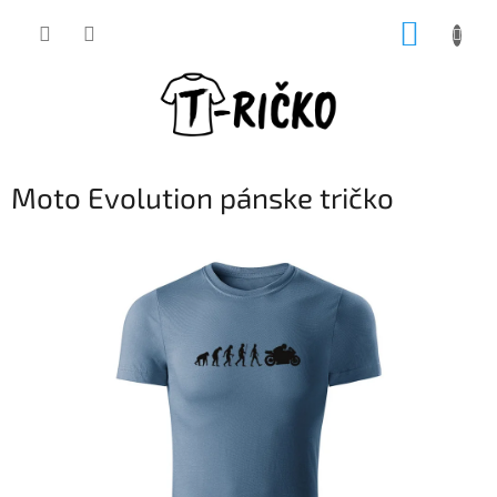
Prejsť
NÁKUP
na
obsah
KOŠÍK
Moto Evolution pánske tričko