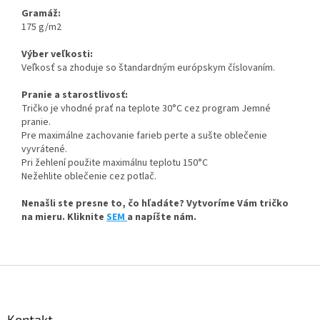
Gramáž:
175 g/m2
Výber veľkosti:
Veľkosť sa zhoduje so štandardným európskym číslovaním.
Pranie a starostlivosť:
Tričko je vhodné prať na teplote 30°C cez program Jemné
pranie.
Pre maximálne zachovanie farieb perte a sušte oblečenie
vyvrátené.
Pri žehlení použite maximálnu teplotu 150°C
Nežehlite oblečenie cez potlač.
Nenašli ste presne to, čo hľadáte? Vytvoríme Vám tričko
na mieru. Kliknite
SEM
a napíšte nám.
Z
á
p
ä
Kontakt