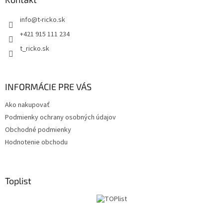
t
info
@
t-ricko.sk
i
e
+421 915 111 234
t_ricko.sk
INFORMÁCIE PRE VÁS
Ako nakupovať
Podmienky ochrany osobných údajov
Obchodné podmienky
Hodnotenie obchodu
Toplist