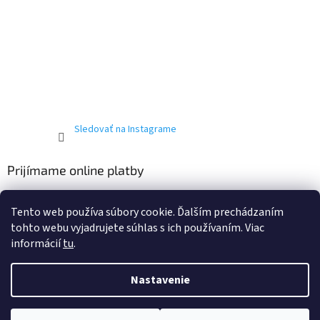
Sledovať na Instagrame
Prijímame online platby
Tento web používa súbory cookie. Ďalším prechádzaním
tohto webu vyjadrujete súhlas s ich používaním. Viac
informácií
tu
.
Vytvoril Shoptet
Nastavenie
Copyright 2026
T-ričko.sk
. Všetky práva vyhradené.
Upraviť