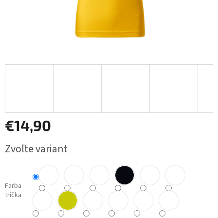
€14,90
Jednotková
Zvoľte variant
cena:
Farba
trička