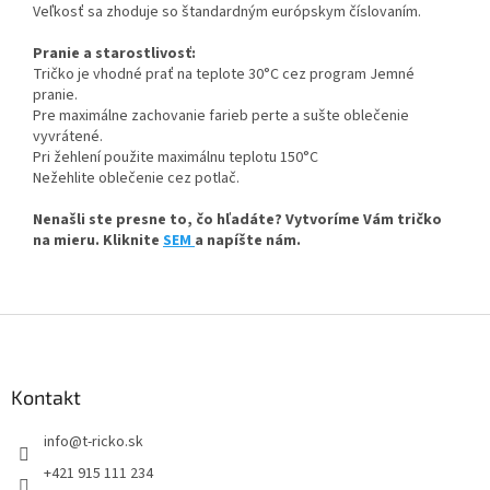
Veľkosť sa zhoduje so štandardným európskym číslovaním.
Pranie a starostlivosť:
Tričko je vhodné prať na teplote 30°C cez program Jemné
pranie.
Pre maximálne zachovanie farieb perte a sušte oblečenie
vyvrátené.
Pri žehlení použite maximálnu teplotu 150°C
Nežehlite oblečenie cez potlač.
Nenašli ste presne to, čo hľadáte? Vytvoríme Vám tričko
na mieru. Kliknite
SEM
a napíšte nám.
Z
á
p
ä
Kontakt
t
info
@
t-ricko.sk
i
e
+421 915 111 234