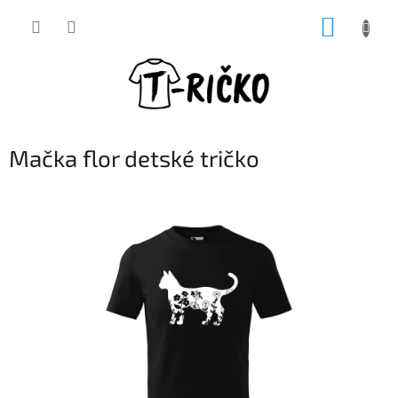
Prejsť
NÁKUP
na
obsah
KOŠÍK
Mačka flor detské tričko