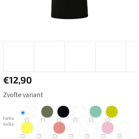
€12,90
Jednotková
Zvoľte variant
cena:
Farba
trička