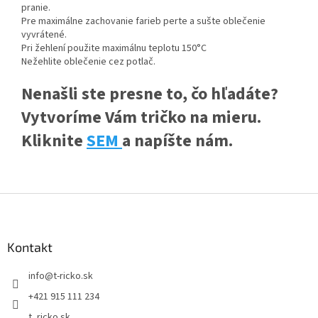
pranie.
Pre maximálne zachovanie farieb perte a sušte oblečenie
vyvrátené.
Pri žehlení použite maximálnu teplotu 150°C
Nežehlite oblečenie cez potlač.
Nenašli ste presne to, čo hľadáte?
Vytvoríme Vám tričko na mieru.
Kliknite
SEM
a napíšte nám.
Z
á
p
ä
Kontakt
t
info
@
t-ricko.sk
i
e
+421 915 111 234
t_ricko.sk