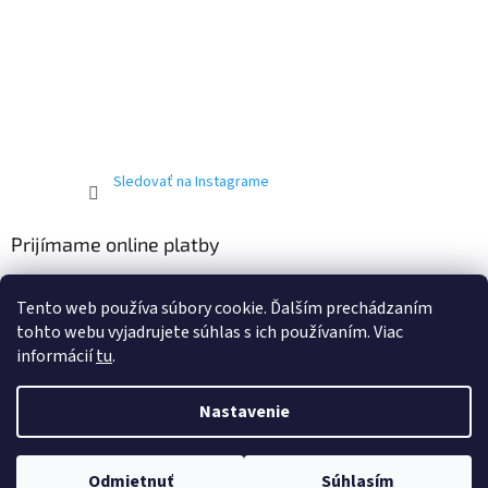
Sledovať na Instagrame
Prijímame online platby
Tento web používa súbory cookie. Ďalším prechádzaním
tohto webu vyjadrujete súhlas s ich používaním. Viac
informácií
tu
.
Vytvoril Shoptet
Nastavenie
Copyright 2026
T-ričko.sk
. Všetky práva vyhradené.
Upraviť
Odmietnuť
Súhlasím
nastavenie cookies