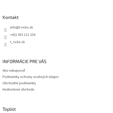
Z
á
p
ä
Kontakt
t
info
@
t-ricko.sk
i
e
+421 915 111 234
t_ricko.sk
INFORMÁCIE PRE VÁS
Ako nakupovať
Podmienky ochrany osobných údajov
Obchodné podmienky
Hodnotenie obchodu
Toplist