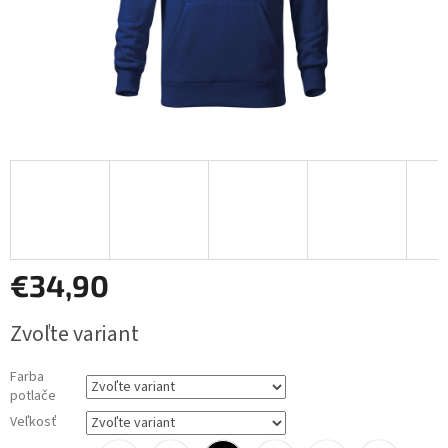
€34,90
Jednotková
Zvoľte variant
cena:
Farba
potlače
Veľkosť