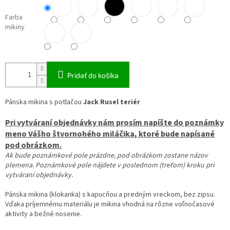
Farba
mikiny
Pridať do košíka
Pánska mikina s potlačou
Jack Rusel teriér
Pri vytváraní objednávky nám prosím napíšte do poznámky
meno Vášho štvornohého miláčika, ktoré bude napísané
pod obrázkom.
Ak bude poznámkové pole prázdne, pod obrázkom zostane názov
plemena. Poznámkové pole nájdete v poslednom (treťom) kroku pri
vytváraní objednávky.
Pánska mikina (klokanka) s kapucňou a predným vreckom, bez zipsu.
Vďaka príjemnému materiálu je mikina vhodná na
rôzne voľnočasové
aktivity a bežné nosenie.