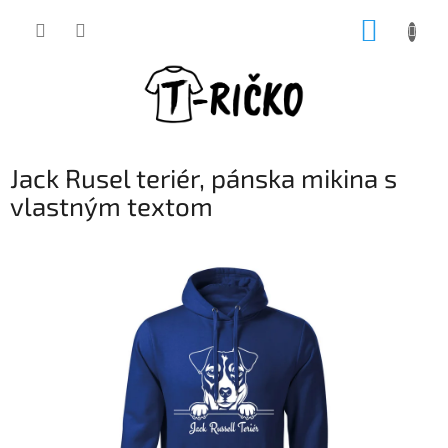
Prejsť
NÁKUP
na
obsah
KOŠÍK
Jack Rusel teriér, pánska mikina s
vlastným textom