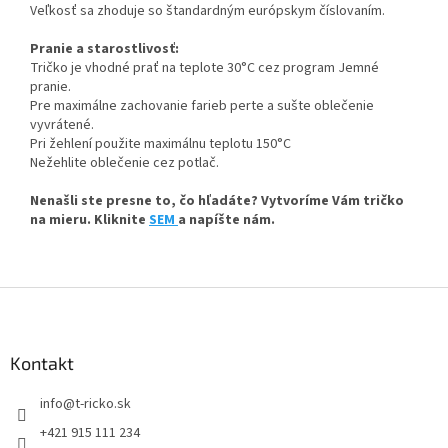
Veľkosť sa zhoduje so štandardným európskym číslovaním.
Pranie a starostlivosť:
Tričko je vhodné prať na teplote 30°C cez program Jemné
pranie.
Pre maximálne zachovanie farieb perte a sušte oblečenie
vyvrátené.
Pri žehlení použite maximálnu teplotu 150°C
Nežehlite oblečenie cez potlač.
Nenašli ste presne to, čo hľadáte? Vytvoríme Vám tričko
na mieru. Kliknite
SEM
a napíšte nám.
Z
á
p
ä
Kontakt
t
info
@
t-ricko.sk
i
e
+421 915 111 234