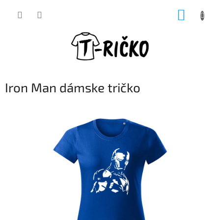
Prejsť
NÁKUP
na
obsah
KOŠÍK
Iron Man dámske tričko