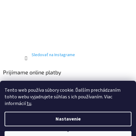
Sledovať na Instagrame
Prijímame online platby
Tento web používa súbory cookie. Ďalším prechádzaním
tohto webu vyjadrujete súhlas s ich používaním. Viac
informácií
tu
.
Vytvoril Shoptet
Nastavenie
Copyright 2026
T-ričko.sk
. Všetky práva vyhradené.
Upraviť