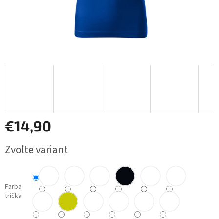
€14,90
Jednotková
Zvoľte variant
cena:
Farba
trička