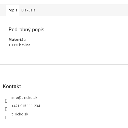
Popis
Diskusia
Podrobný popis
Materiál:
100% bavlna
Z
á
p
ä
Kontakt
t
info
@
t-ricko.sk
i
e
+421 915 111 234
t_ricko.sk