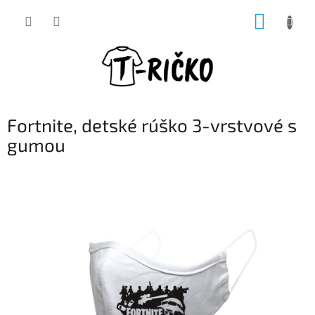
Prejsť
NÁKUP
na
obsah
KOŠÍK
Fortnite, detské rúško 3-vrstvové s
gumou