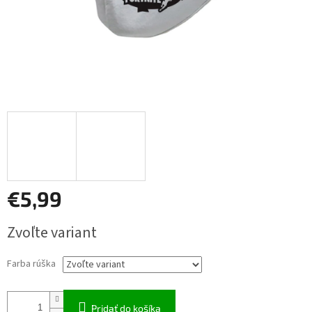
€5,99
Jednotková
Zvoľte variant
cena:
Farba rúška
Pridať do košíka