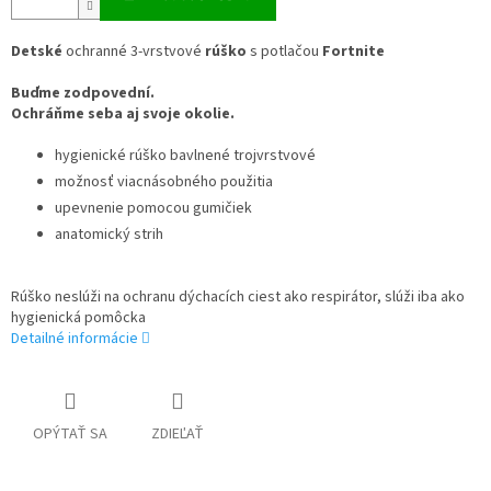
Detské
ochranné 3-vrstvové
rúško
s potlačou
Fortnite
Buďme zodpovední.
Ochráňme seba aj svoje okolie.
hygienické rúško bavlnené trojvrstvové
možnosť viacnásobného použitia
upevnenie pomocou gumičiek
anatomický strih
Rúško neslúži na ochranu dýchacích ciest ako respirátor, slúži iba ako
hygienická pomôcka
Detailné informácie
OPÝTAŤ SA
ZDIEĽAŤ