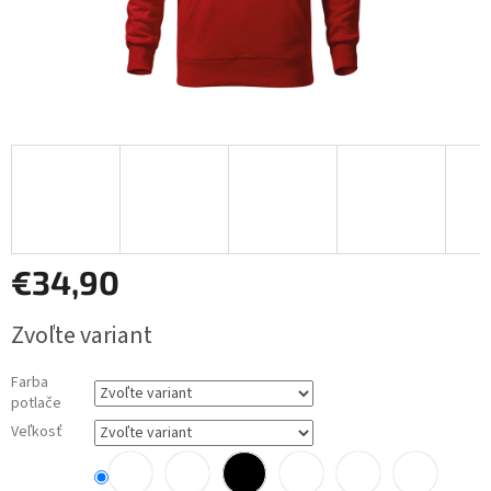
€34,90
Jednotková
Zvoľte variant
cena:
Farba
potlače
Veľkosť