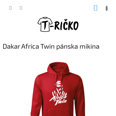
Prejsť
NÁKUP
na
obsah
KOŠÍK
Dakar Africa Twin pánska mikina