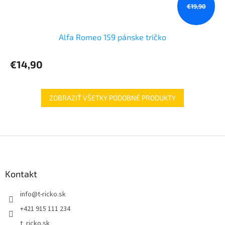
€19,90
Alfa Romeo 159 pánske tričko
€14,90
ZOBRAZIŤ VŠETKY PODOBNÉ PRODUKTY
Z
á
p
ä
Kontakt
t
info
@
t-ricko.sk
i
e
+421 915 111 234
t_ricko.sk