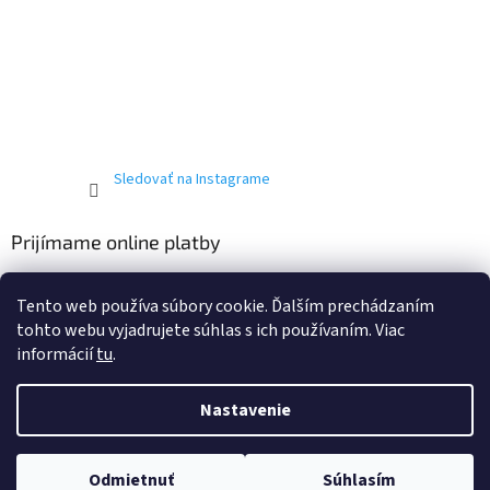
Sledovať na Instagrame
Prijímame online platby
Tento web používa súbory cookie. Ďalším prechádzaním
tohto webu vyjadrujete súhlas s ich používaním. Viac
informácií
tu
.
Vytvoril Shoptet
Nastavenie
Copyright 2026
T-ričko.sk
. Všetky práva vyhradené.
Upraviť
Odmietnuť
Súhlasím
nastavenie cookies