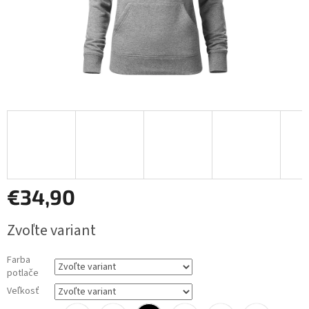
€34,90
Jednotková
Zvoľte variant
cena:
Farba
potlače
Veľkosť