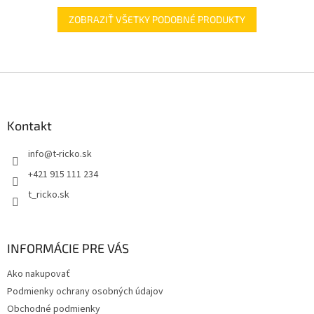
ZOBRAZIŤ VŠETKY PODOBNÉ PRODUKTY
Z
á
p
ä
Kontakt
t
info
@
t-ricko.sk
i
e
+421 915 111 234
t_ricko.sk
INFORMÁCIE PRE VÁS
Ako nakupovať
Podmienky ochrany osobných údajov
Obchodné podmienky