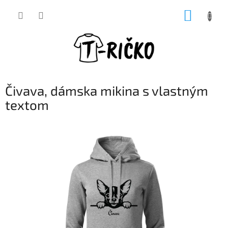
Prejsť
NÁKUP
na
obsah
KOŠÍK
Čivava, dámska mikina s vlastným
textom