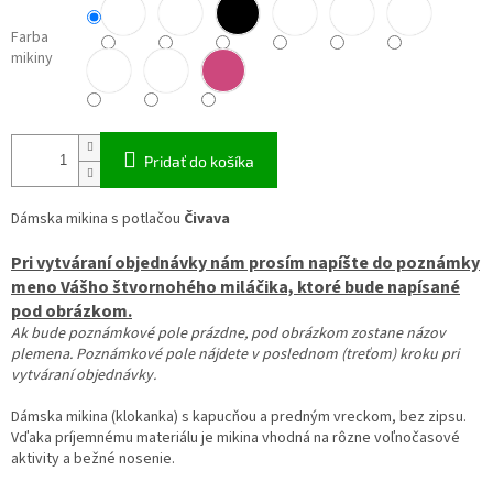
Farba
mikiny
Pridať do košíka
Dámska mikina s potlačou
Čivava
Pri vytváraní objednávky nám prosím napíšte do poznámky
meno Vášho štvornohého miláčika, ktoré bude napísané
pod obrázkom.
Ak bude poznámkové pole prázdne, pod obrázkom zostane názov
plemena. Poznámkové pole nájdete v poslednom (treťom) kroku pri
vytváraní objednávky.
Dámska mikina (klokanka) s kapucňou a predným vreckom, bez zipsu.
Vďaka príjemnému materiálu je mikina vhodná na
rôzne voľnočasové
aktivity a bežné nosenie.