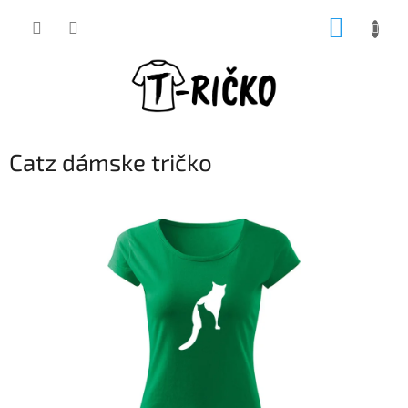
Prejsť
NÁKUP
na
obsah
KOŠÍK
Catz dámske tričko