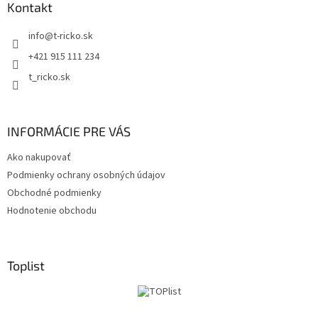
ä
Kontakt
t
info
@
t-ricko.sk
i
e
+421 915 111 234
t_ricko.sk
INFORMÁCIE PRE VÁS
Ako nakupovať
Podmienky ochrany osobných údajov
Obchodné podmienky
Hodnotenie obchodu
Toplist