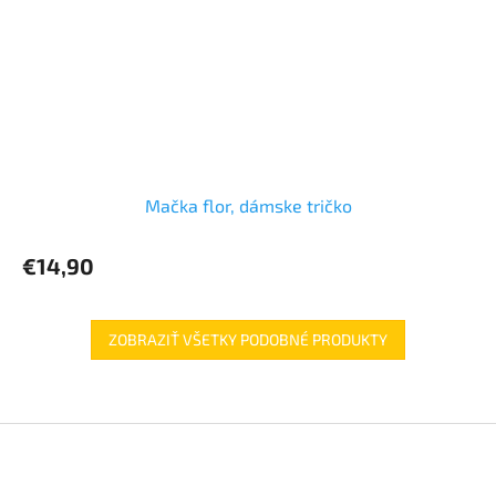
Mačka flor, dámske tričko
€14,90
ZOBRAZIŤ VŠETKY PODOBNÉ PRODUKTY
Z
á
p