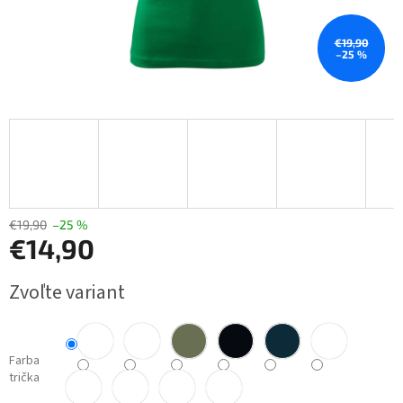
€19,90
–25 %
€19,90
–25 %
€14,90
Jednotková
Zvoľte variant
cena:
Farba
trička