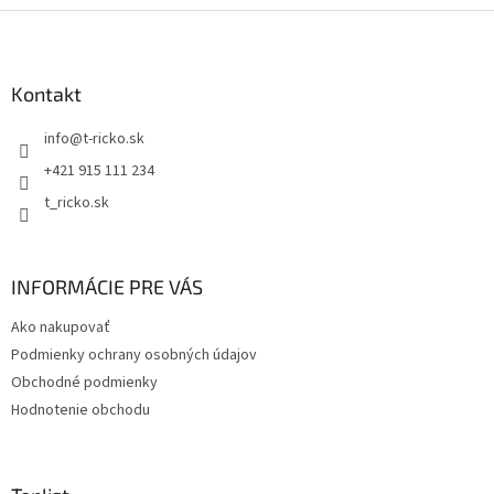
Z
á
p
ä
Kontakt
t
info
@
t-ricko.sk
i
e
+421 915 111 234
t_ricko.sk
INFORMÁCIE PRE VÁS
Ako nakupovať
Podmienky ochrany osobných údajov
Obchodné podmienky
Hodnotenie obchodu