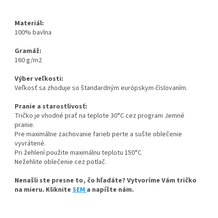
Materiál:
100% bavlna
Gramáž:
160 g/m2
Výber veľkosti:
Veľkosť sa zhoduje so štandardným európskym číslovaním.
Pranie a starostlivosť:
Tričko je vhodné prať na teplote 30°C cez program Jemné
pranie.
Pre maximálne zachovanie farieb perte a sušte oblečenie
vyvrátené.
Pri žehlení použite maximálnu teplotu 150°C
Nežehlite oblečenie cez potlač.
Nenašli ste presne to, čo hľadáte? Vytvoríme Vám tričko
na mieru. Kliknite
SEM
a napíšte nám.