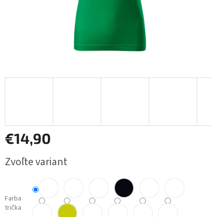
€14,90
Jednotková
Zvoľte variant
cena:
Farba
trička