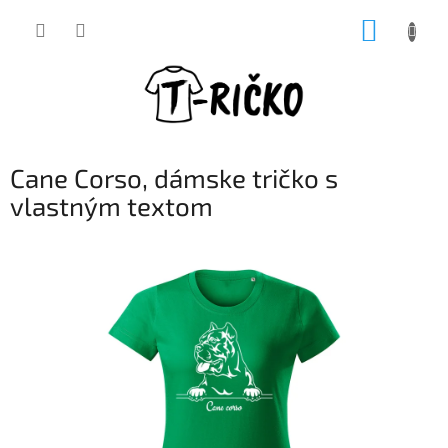
Prejsť
NÁKUP
na
obsah
KOŠÍK
Cane Corso, dámske tričko s
vlastným textom