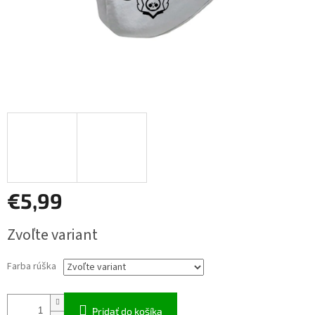
€5,99
Jednotková
Zvoľte variant
cena:
Farba rúška
Pridať do košíka