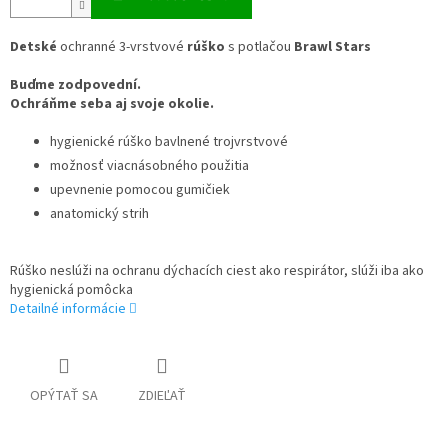
Detské
ochranné 3-vrstvové
rúško
s potlačou
Brawl Stars
Buďme zodpovední.
Ochráňme seba aj svoje okolie.
hygienické rúško bavlnené trojvrstvové
možnosť viacnásobného použitia
upevnenie pomocou gumičiek
anatomický strih
Rúško neslúži na ochranu dýchacích ciest ako respirátor, slúži iba ako
hygienická pomôcka
Detailné informácie
OPÝTAŤ SA
ZDIEĽAŤ