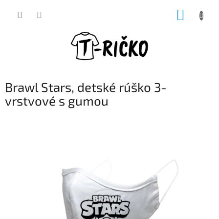
Prejsť
NÁKUP
na
obsah
KOŠÍK
Brawl Stars, detské rúško 3-
vrstvové s gumou