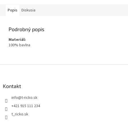
Popis
Diskusia
Podrobný popis
Materiál:
100% bavlna
Z
á
p
ä
Kontakt
t
info
@
t-ricko.sk
i
e
+421 915 111 234
t_ricko.sk