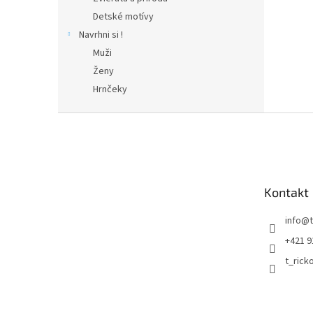
Detské motívy
Navrhni si !
Muži
Ženy
Hrnčeky
Z
á
p
ä
t
Kontakt
i
e
info
@
+421 9
t_rick