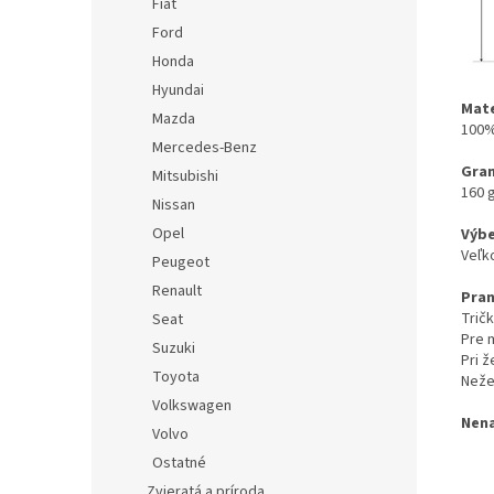
Fiat
Ford
Honda
Hyundai
Mate
Mazda
100%
Mercedes-Benz
Gra
Mitsubishi
160 
Nissan
Opel
Výbe
Veľk
Peugeot
Renault
Pran
Trič
Seat
Pre 
Suzuki
Pri 
Toyota
Neže
Volkswagen
Nena
Volvo
Ostatné
Zvieratá a príroda