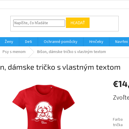
HĽADAŤ
Ženy
Deti
Ochranné pomôcky
Hrnčeky
Navrhni s
Psy s menom
Bišon, dámske tričko s vlastným textom
n, dámske tričko s vlastným textom
€14
Jednotk
Zvoľte
cena:
Farba
trička