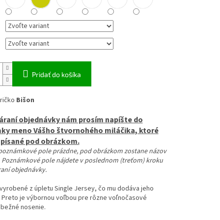
Pridať do košíka
ričko
Bišon
váraní objednávky nám prosím napíšte do
y meno Vášho štvornohého miláčika, ktoré
apísané pod obrázkom.
poznámkové pole prázdne, pod obrázkom zostane názov
 Poznámkové pole nájdete v poslednom (treťom) kroku
raní objednávky.
 vyrobené z úpletu Single Jersey, čo mu dodáva jeho
 Preto je výbornou voľbou pre rôzne voľnočasové
a bežné nosenie.