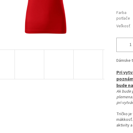
Farba
potlače
Veľkosť
Dámske t
Pri vyt
poznámk
bude n
Ak bude 
plemena.
pri vytvá
Tričko je
mäkkosť.
aktivity 