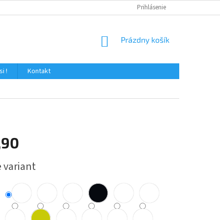
Prihlásenie
NÁKUPNÝ
Prázdny košík
KOŠÍK
i !
Kontakt
,90
ová
 variant