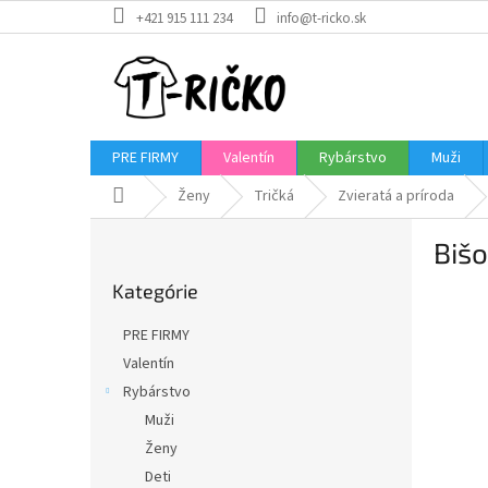
Prejsť
+421 915 111 234
info@t-ricko.sk
na
obsah
PRE FIRMY
Valentín
Rybárstvo
Muži
Domov
Ženy
Tričká
Zvieratá a príroda
B
Bišo
o
Preskočiť
č
Kategórie
kategórie
n
ý
PRE FIRMY
p
Valentín
a
Rybárstvo
n
e
Muži
l
Ženy
Deti