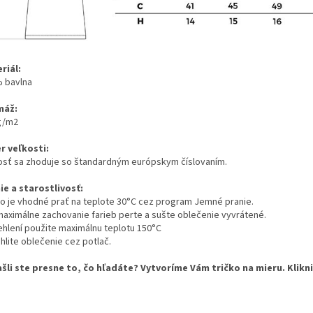
riál:
 bavlna
máž:
g/m2
r veľkosti:
osť sa zhoduje so štandardným európskym číslovaním.
ie a starostlivosť:
ko je vhodné prať na teplote 30°C cez program Jemné pranie.
maximálne zachovanie farieb perte a sušte oblečenie vyvrátené.
žehlení použite maximálnu teplotu 150°C
hlite oblečenie cez potlač.
šli ste presne to, čo hľadáte? Vytvoríme Vám tričko na mieru. Klikn