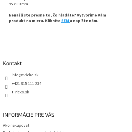
95 x 80 mm
Nenašli ste presne to, čo hľadáte? Vytvoríme Vám
produkt na mieru. Kliknite
SEM
a napíšte nám.
Z
á
p
ä
Kontakt
t
info
@
t-ricko.sk
i
e
+421 915 111 234
t_ricko.sk
INFORMÁCIE PRE VÁS
Ako nakupovať