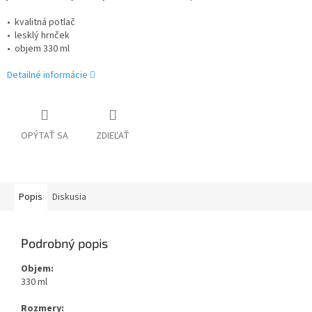
• kvalitná potlač
• lesklý hrnček
• objem 330 ml
Detailné informácie
OPÝTAŤ SA
ZDIEĽAŤ
Popis
Diskusia
Podrobný popis
Objem:
330 ml
Rozmery: