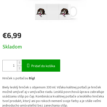
€6,99
Jednotková
Skladom
cena:
Pridať do košíka
Hrnček s potlačou
Bígl
Biely lesklý hrnček s objemom 330 ml. Vďaka kalitnej potlači je hrnček
možné umývať aj v umývačke riadu. Lesklá povrchová úprava zabraňuje
usádzaniu stôp po čaji. Kombinácia kvalitnej potlače a lesklého hrnčeka
tvorí produkt, ktorý ani po rokoch nemení svoje farby a je stále veľmi
jednoducho umývateľný bez zanechania stôp.